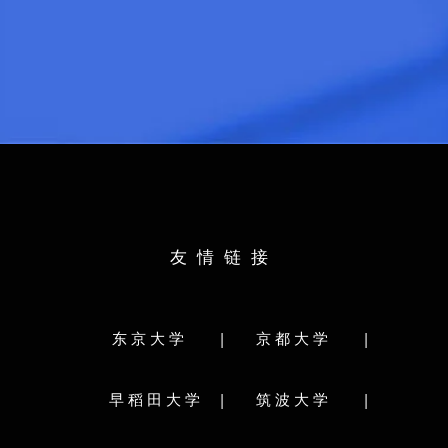
研究课参考录取标准：
日语：
N1
英语：
6级
出身校：
北京第二外国学院
所学专业：
英语语言文学
日语：
N1
育学部
法学部
雅思：
6.0
歯学部
薬学部
出身校：
中北大学
友情链接
部
農学部
所学专业：
软件
ラム
学部分类：
文学部
教育学部
法学部
経済学部
|
|
东京大学
京都大学
科学研究院
理学部
医学部
歯学部
薬学部
工学部
較社会文化研究院
農学部
獣医学部
水産学部
|
|
早稻田大学
筑波大学
環境学研究院
研究科分类:
学府・経済学研究院