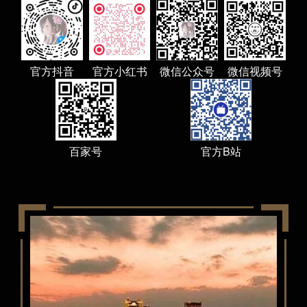
冈市的著名研究型国
北海道大学（Hokkaido University），简称北
界上均占有重要的学
大，是一所本部位于日本北海道札幌市的著名研
都帝国大学建立后，
究型国立综合大学，是代表日本最高学术水平的
立一所帝国大学的提
顶尖国立大学“旧帝一工神”之一。2014年入选日本
帝国大学的分部，京都
官方抖音
官方小红书
微信公众号
微信视频号
“超级国际化大学计划（Top Global University
成立，这就是九州大
Project）”A类顶尖校，是八大学工学系联合会、
本政府单独设立为“九
日本学术研究恳谈会（RU11）成员，是日本首座
7年，九州帝国大学被
具有授予学士学位的著名研究型国立综合大学。
。
北海道大学创立于1876年，其前身为札幌农学
11个研究科、3个研
校，是日本最早的高等教育机构。1907年，其被
百家号
官方B站
所规模庞大的综合性
设立为东北帝国大学附属农科大学。1918年，札
教职人员4500名，其
幌农学校更名为北海道帝国大学。作为七所帝国
九州大学作为日本国内
大学之一，北海道帝国大学是日本设立的第四所
学，在一个多世纪漫
帝国大学。1947年，北海道帝国大学更名为北海
日本九州地区最高学
道大学。2004年，“国立大学法人北海道大学”创建
本RU11学术恳谈
。
超级国际化大学计划
根据2015年2月学校官网显示，北海道大学设有两
大历来拥有良好的学
个校区，有12个本科学院、18个研究生院、3个附
学习和实践，教师也
属研究所、3所全国共同教育研究设施；拥有本科
术名家不断从这里走
生和研究生共计18000人左右，约有教职员4000
人。截至2012年5月，有来自87个国家（地区）的