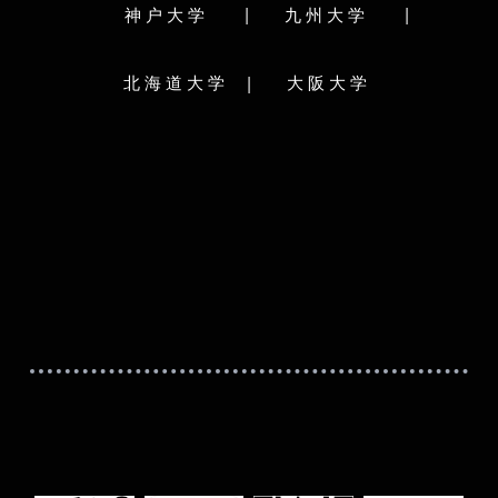
文学院/文学研究科
情報科学院/情報科学研究院
|
|
神户大学
九州大学
学府・理学研究院
水産科学院/水産科学研究院
システム生命科学府
環境科学院地球環境科学研究院
理学院
歯学府・歯学研究院
|
北海道大学
大阪大学
法学研究科/法科大学院
農学院農学研究院
工学府・工学研究院
生命科学院
教育学院/教育学研究院
工学研究院
国際広報メディア･観光学院
テム情報科学研究院
メディア･コミュニケーション研究院
理工学研究院
保健科学院/保健科学研究院
工学院/工学研究院
・農学研究院
総合化学院
学府
経済学院/経済学研究院/会計専門職大学院
ル）（法務学府）
医学院/医学研究院
歯学院/歯学研究院
府実践臨床心理学専
獣医学院/獣医学研究院
医理工学院
国際感染症学院
国際食資源学院
ススクール
公共政策大学院/公共政策学教育部/公共政策学連
学府医療経営・管理
携研究部
理学研究院
薬学研究院
学校简介：
rsity），简称九大，是