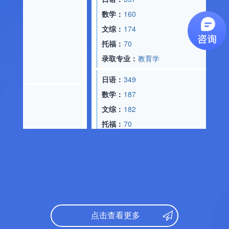
数学：
160
文综：
174
托福：
70
录取专业：
教育学
）
日语：
349
数学：
187
文综：
182
托福：
70
录取专业：
经济学
文基礎専攻
日语：
360
数学：
149
文综：
98
托福：
70
点击查看更多
录取专业：
文学