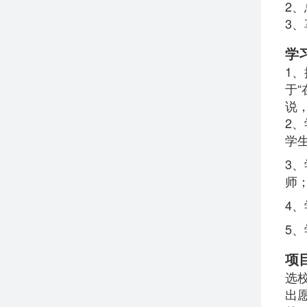
2、
3
学
1
于
说
2
学
3
师
4
5
项
选
出