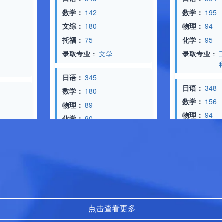
数学：
142
数学：
195
文综：
180
物理：
94
托福：
75
化学：
95
录取专业：
文学
录取专业：
工学
科）
日语：
345
日语：
348
数学：
180
数学：
156
物理：
89
物理：
94
化学：
90
化学：
81
托福：
80
录取专业：
理学（
录取专业：
情报学
日语：
365
日语：
333
数学：
190
数学：
127
物理：
92
文综：
169
化学：
90
点击查看更多
托福：
91
录取专业：
情报理