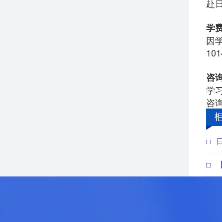
赴
学
因
101
咨
学
咨询