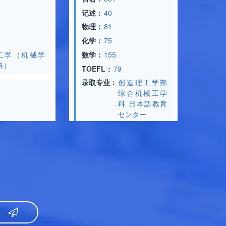
化学：
77
记述：
40
数学：
139
物理：
81
TOEFL：
99
化学：
75
录取专业：
（机械学
数学：
155
TOEFL：
79
录取专业：
创造理工学部
日语：
374
综合机械工学
记述：
40
科 日本語教育
センター
物理：
89
化学：
77
日语：
330
数学：
139
数学）
记述：
43
TOEFL：
99
数学：
166
录取专业：
TOEFL：
79
录取专业：
教育学部
研究课参考录
研究课参考录取标准：
日语：
N1
工学