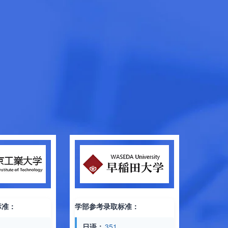
学部参考录取
日语：
374
学部参考录取标准：
记述：
40
物理：
89
日语：
351