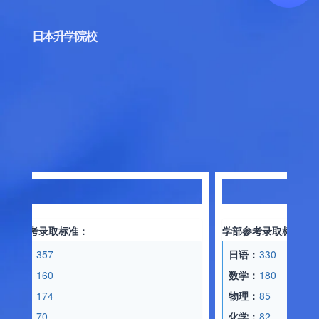
日本升学院校
学部参考录取标准：
日语：
330
数学：
180
物理：
85
考录取标准：
化学：
82