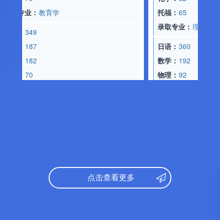
：
357
托福：
65
：
160
录取专业：
理工学
：
174
：
70
日语：
360
专业：
教育学
数学：
192
物理：
92
：
349
化学：
90
：
187
托福：
65
：
182
录取专业：
医学
：
70
专业：
经济学
日语：
348
数学：
150
：
360
文综：
176
：
149
点击查看更多
托福：
65
：
98
录取专业：
社会国际学
：
70
研究课参考录取标准：
专业：
文学