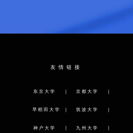
日语：
N1
参考录取标准：
托福：
91
：
N1
出身校：
约翰逊与威尔士大
：
6级
所学专业：
旅游管理
校：
北京第二外国学院
专业：
英语语言文学
日语：
N1
托福：
73
：
N1
出身校：
北京林业大学
：
6.0
友情链接
所学专业：
园林学
校：
中北大学
学部分类：
专业：
软件
人文・文化学群
社会・国際
|
|
东京大学
京都大学
类：
生命環境学群
理工学群
部
教育学部
法学部
経済学部
体育専門学群
|
|
早稻田大学
筑波大学
部
医学部
歯学部
薬学部
工学部
グローバル教育
学部
獣医学部
水産学部
研究科分类:
|
|
神户大学
九州大学
分类:
グローバル教育