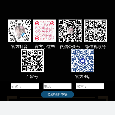
专业，有3名教授获诺贝尔奖。
介：
学（Hokkaido University），简称北
一所本部位于日本北海道札幌市的著名研
立综合大学，是代表日本最高学术水平的
立大学“旧帝一工神”之一。2014年入选日本
化大学计划（Top Global University
ect）”A类顶尖校，是八大学工学系联合会、
术研究恳谈会（RU11）成员，是日本首座
予学士学位的著名研究型国立综合大学。
官方抖音
官方小红书
微信公众号
微信视频号
大学创立于1876年，其前身为札幌农学
日本最早的高等教育机构。1907年，其被
东北帝国大学附属农科大学。1918年，札
校更名为北海道帝国大学。作为七所帝国
一，北海道帝国大学是日本设立的第四所
百家号
官方B站
学。1947年，北海道帝国大学更名为北海
。2004年，“国立大学法人北海道大学”创建
免费试听申请
015年2月学校官网显示，北海道大学设有两
，有12个本科学院、18个研究生院、3个附
所、3所全国共同教育研究设施；拥有本科
究生共计18000人左右，约有教职员4000
至2012年5月，有来自87个国家（地区）的