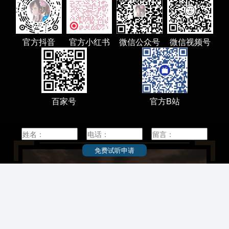
九州建立一所帝国大学的提
顶尖国立大学“旧帝一工神”之一。2014年入选
作为京都帝国大学的分部，京都
“超级国际化大学计划（Top Global Univers
科大学成立，这就是九州大
Project）”A类顶尖校，是八大学工学系联
，其被日本政府单独设立为“九
日本学术研究恳谈会（RU11）成员，是日本
官方抖音
官方小红书
微信公众号
微信视频号
的1947年，九州帝国大学被
具有授予学士学位的著名研究型国立综合大学
州大学”。
北海道大学创立于1876年，其前身为札幌
个学部、11个研究科、3个研
校，是日本最早的高等教育机构。1907年，
心，是一所规模庞大的综合性
设立为东北帝国大学附属农科大学。1918年
00名、教职人员4500名，其
幌农学校更名为北海道帝国大学。作为七所
1名。九州大学作为日本国内
百家号
官方B站
大学之一，北海道帝国大学是日本设立的第
帝国大学，在一个多世纪漫
帝国大学。1947年，北海道帝国大学更名为
直稳居日本九州地区最高学
道大学。2004年，“国立大学法人北海道大学”
大也是日本RU11学术恳谈
。
合会、超级国际化大学计划
根据2015年2月学校官网显示，北海道大学设
员。九大历来拥有良好的学
免费试听申请
个校区，有12个本科学院、18个研究生院、3
学生的学习和实践，教师也
属研究所、3所全国共同教育研究设施；拥有
量的学术名家不断从这里走
生和研究生共计18000人左右，约有教职员40
人。截至2012年5月，有来自87个国家（地区
1347名留学生，其中中国留学生人数为754名
占留学生总人数的56%。2010年，北海道大
学部教授铃木章获得诺贝尔化学奖。