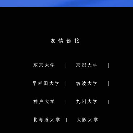
英语：
6级
大学
出身校：
北京第二外国学院
文学
所学专业：
英语语言文学
日语：
N1
教育学部
法学部
雅思：
6.0
友情链接
医学部
歯学部
薬学部
出身校：
中北大学
術工学部
農学部
所学专业：
软件
紀プログラム
|
|
东京大学
京都大学
学部分类：
文学部
教育学部
法学部
経済学
・人文科学研究院
|
|
早稻田大学
筑波大学
理学部
医学部
歯学部
薬学部
工学
府・比較社会文化研究院
農学部
獣医学部
水産学部
・人間環境学研究院
|
|
神户大学
九州大学
研究科分类:
経済学府・経済学研究院
文学院/文学研究科
情報科学院/情報科学研
理学府・理学研究院
|
北海道大学
大阪大学
水産科学院/水産科学研究院
究院
システム生命科学府
環境科学院地球環境科学研究院
理学
究院
歯学府・歯学研究院