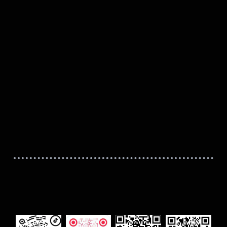
法学研究科/法科大学院
農学院農学研究
工学府・工学研究院
生命科学院
教育学院/教育学研究院
・芸術工学研究院
国際広報メディア･観光学院
・システム情報科学研究院
メディア･コミュニケーション研究院
・総合理工学研究院
保健科学院/保健科学研究院
工学院/工学研
科学府・農学研究院
総合化学院
新領域学府
経済学院/経済学研究院/会計専門職大学院
スクール）（法務学府）
医学院/医学研究院
歯学院/歯学研究
環境学府実践臨床心理学専
獣医学院/獣医学研究院
医理工学院
攻）
国際感染症学院
国際食資源学院
院ビジネススクール
公共政策大学院/公共政策学教育部/公共政策学
院医学系学府医療経営・管理
携研究部
学専攻）
理学研究院
薬学研究院
学校简介：
niversity），简称九大，是
冈县福冈市的著名研究型国
北海道大学（Hokkaido University），
乃至世界上均占有重要的学
大，是一所本部位于日本北海道札幌市的著
学和京都帝国大学建立后，
究型国立综合大学，是代表日本最高学术水