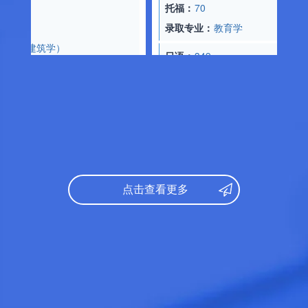
托福：
70
录取专业：
教育学
建筑学）
日语：
349
数学：
187
文综：
182
托福：
70
录取专业：
经济学
科 人文基礎専攻
日语：
360
：
数学：
149
点击查看更多
文综：
98
托福：
70
录取专业：
文学
学院
研究课参考录取标准：
日语：
N1