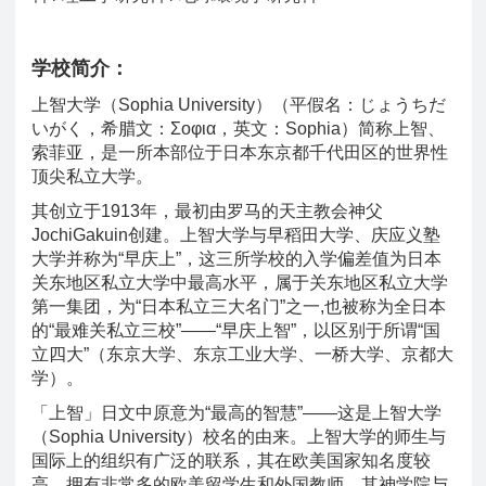
学校简介：
上智大学（Sophia University）（平假名：じょうちだ
いがく，希腊文：Σοφια，英文：Sophia）简称上智、
索菲亚，是一所本部位于日本东京都千代田区的世界性
顶尖私立大学。
其创立于1913年，最初由罗马的天主教会神父
JochiGakuin创建。上智大学与早稻田大学、庆应义塾
大学并称为“早庆上”，这三所学校的入学偏差值为日本
关东地区私立大学中最高水平，属于关东地区私立大学
第一集团，为“日本私立三大名门”之一,也被称为全日本
的“最难关私立三校”——“早庆上智”，以区别于所谓“国
立四大”（东京大学、东京工业大学、一桥大学、京都大
学）。
「上智」日文中原意为“最高的智慧”——这是上智大学
（Sophia University）校名的由来。上智大学的师生与
国际上的组织有广泛的联系，其在欧美国家知名度较
高，拥有非常多的欧美留学生和外国教师。其神学院与