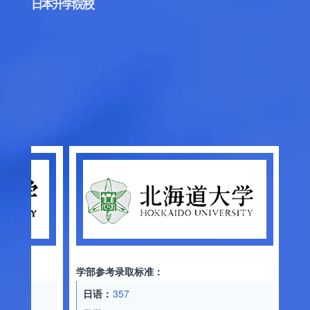
日本升学院校
学部参考录
日语：
33
数学：
18
物理：
85
学部参考录取标准：
化学：
82
日语：
357
托福：
65