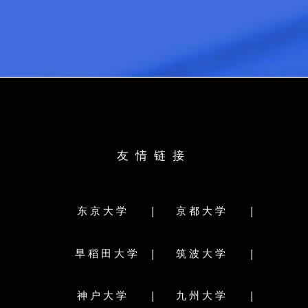
托福：
91
日语：
N1
出身校：
英语：
6级
所学专业
出身校：
北京第二外国学院
所学专业：
英语语言文学
日语：
N1
托福：
73
日语：
N1
出身校：
学部
雅思：
6.0
所学专业
学部
出身校：
中北大学
友情链接
部
学部分类：
所学专业：
软件
人文・文化
学部分类：
生命環境学
|
|
东京大学
京都大学
文学部
教育学部
法学部
経済学部
体育専
理学部
医学部
歯学部
薬学部
工学部
院
|
|
農学部
獣医学部
水産学部
早稻田大学
筑波大学
研究科分类
研究科分类:
究院
|
|
神户大学
九州大学
文学院/文学研究科
情報科学院/情報科学研究院
院