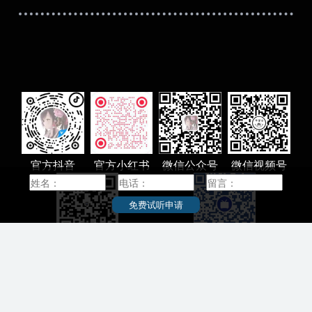
北海道大学（Hokkaido University），简称北
要的学
大，是一所本部位于日本北海道札幌市的著名研
立后，
究型国立综合大学，是代表日本最高学术水平的
学的提
顶尖国立大学“旧帝一工神”之一。2014年入选日本
，京都
“超级国际化大学计划（Top Global University
九州大
Project）”A类顶尖校，是八大学工学系联合会、
为“九
日本学术研究恳谈会（RU11）成员，是日本首座
大学被
具有授予学士学位的著名研究型国立综合大学。
北海道大学创立于1876年，其前身为札幌农学
3个研
校，是日本最早的高等教育机构。1907年，其被
综合性
设立为东北帝国大学附属农科大学。1918年，札
名，其
幌农学校更名为北海道帝国大学。作为七所帝国
官方抖音
官方小红书
微信公众号
微信视频号
本国内
大学之一，北海道帝国大学是日本设立的第四所
世纪漫
帝国大学。1947年，北海道帝国大学更名为北海
最高学
道大学。2004年，“国立大学法人北海道大学”创建
免费试听申请
术恳谈
。
学计划
根据2015年2月学校官网显示，北海道大学设有两
好的学
百家号
官方B站
个校区，有12个本科学院、18个研究生院、3个附
教师也
属研究所、3所全国共同教育研究设施；拥有本科
这里走
生和研究生共计18000人左右，约有教职员4000
人。截至2012年5月，有来自87个国家（地区）的
1347名留学生，其中中国留学生人数为754名，约