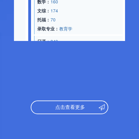
数学：
160
录取专业
文综：
174
托福：
70
日语：
36
录取专业：
教育学
数学：
19
物理：
92
日语：
349
化学：
90
数学：
187
托福：
65
文综：
182
录取专业
托福：
70
录取专业：
经济学
日语：
34
数学：
15
日语：
360
文综：
17
数学：
149
托福：
65
点击查看更多
文综：
98
录取专业
托福：
70
研究课参考
录取专业：
文学
日语：
N1
研究课参考录取标准：