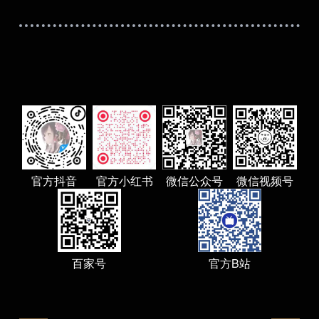
獣医学院/獣医学研究院
医理工学院
筑波大学是日本最古老的
溯到于1872年创立的东京师
国際感染症学院
国際食資源学院
行新学制而改名为东京教育大
共政策大学院/公共政策学教育部/公共政策学連
本内阁批准东京教育大学等
携研究部
区的迁移预定机构。1972
筑波新大学（暂定名）等4
理学研究院
薬学研究院
研究学园都市的研究教育机构
校简介：
波大学成立。2004年4月
道大学（Hokkaido University），简称北
大学成立。
，是一所本部位于日本北海道札幌市的著名研
截至2015年2月，筑波大学
型国立综合大学，是代表日本最高学术水平的
本面积最大的大学之一；下
国立大学“旧帝一工神”之一。2014年入选日本
专业，有3名教授获诺贝尔
级国际化大学计划（Top Global University
官方抖音
官方小红书
微信公众号
微信视频号
oject）”A类顶尖校，是八大学工学系联合会、
学术研究恳谈会（RU11）成员，是日本首座
有授予学士学位的著名研究型国立综合大学。
道大学创立于1876年，其前身为札幌农学
是日本最早的高等教育机构。1907年，其被
百家号
官方B站
为东北帝国大学附属农科大学。1918年，札
农学校更名为北海道帝国大学。作为七所帝国
学之一，北海道帝国大学是日本设立的第四所
大学。1947年，北海道帝国大学更名为北海