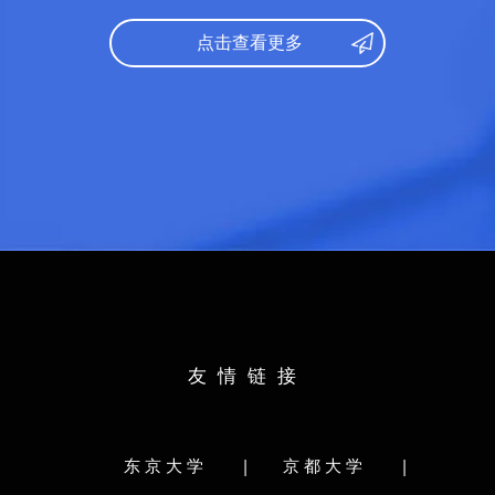
语：
360
录取专业：
医学
学：
149
点击查看更多
综：
98
日语：
348
福：
70
数学：
150
取专业：
文学
文综：
176
托福：
65
究课参考录取标准：
录取专业：
社会国际学
语：
N1
研究课参考录取标准：
语：
6级
身校：
北京第二外国学院
日语：
N1
学专业：
英语语言文学
托福：
91
出身校：
约翰逊与威尔
语：
N1
友情链接
所学专业：
旅游管理
思：
6.0
身校：
中北大学
日语：
N1
学专业：
软件
托福：
73
|
|
东京大学
京都大学
出身校：
北京林业大学
部分类：