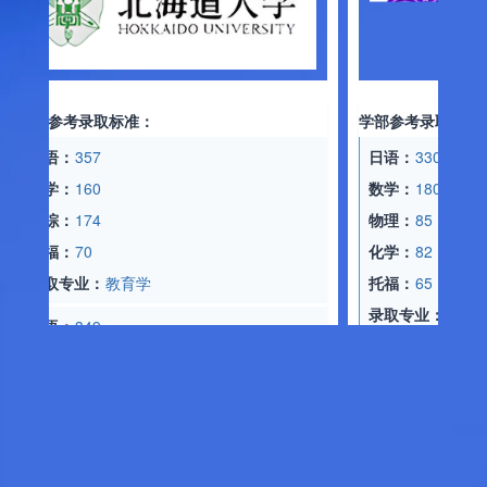
部参考录取标准：
学部参考录取标准：
语：
357
日语：
330
学：
160
数学：
180
综：
174
物理：
85
福：
70
化学：
82
取专业：
教育学
托福：
65
录取专业：
理工学
语：
349
学：
187
日语：
360
综：
182
数学：
192
福：
70
物理：
92
取专业：
经济学
化学：
90
托福：
65