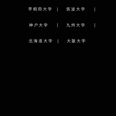
所学专业：
园林学
文学部
教育学部
法学部
経済学部
|
|
早稻田大学
筑波大学
学部分类：
学部
医学部
歯学部
薬学部
工学部
農学部
獣医学部
水産学部
人文・文化学群
社会・
|
|
神户大学
九州大学
生命環境学群
理工学群
科分类:
体育専門学群
学院/文学研究科
情報科学院/情報科学研究院
|
北海道大学
大阪大学
グローバル
水産科学院/水産科学研究院
研究科分类:
環境科学院地球環境科学研究院
理学院
法学研究科/法科大学院
農学院農学研究院
グローバル
生命科学院
教育学院/教育学研究院
人文社会ビジネス
国際広報メディア･観光学院
理工情報生命学術院
メディア･コミュニケーション研究院
学校简介：
健科学院/保健科学研究院
工学院/工学研究院
筑波大学（University of 
年，位于东京首都圈的筑波
総合化学院
际化大学计划（Top Global Uni
経済学院/経済学研究院/会計専門職大学院
A类顶尖校，日本学术研究
医学院/医学研究院
歯学院/歯学研究院
员，是日本著名的国立综合