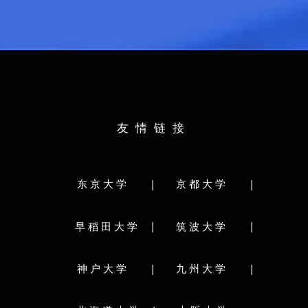
理学部
所学专业：
园林学
学部
工学部
学部分类：
工学部
部
人文・文化学群
社会・国際学群
人間学群
研究科分类
生命環境学群
理工学群
情報学群
医学群
人文学
体育専門学群
芸術専門学群
研究院
人間発
グローバル教育院
友情链接
経済学研
研究科分类:
学院
医学研究
究院
グローバル教育院
システ
院
|
|
东京大学
京都大学
人文社会ビジネス科学学術院
海事科
理工情報生命学術院
人間総合科学学術院
科
学校简介：
|
|
早稻田大学
筑波大学
学校简介：
研究院
筑波大学（University of Tsukuba），诞生于1872
神户大学（Ko
年，位于东京首都圈的筑波市，入选日本“超级国
所本部位于
|
|
神户大学
九州大学
际化大学计划（Top Global University Project）”
院
综合大学，
A类顶尖校，日本学术研究恳谈会（RU11）成
神”之一，
究院
员，是日本著名的国立综合大学。
于1902