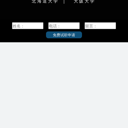
|
北海道大学
大阪大学
院
筑波大学是日本最古老的大学之一，其前身可追
的商科大学
溯到于1872年创立的东京师范学校。1949年，实
代经营学研
院
行新学制而改名为东京教育大学。1967年9月，日
研究的重镇
学連
本内阁批准东京教育大学等36所机关作为筑波地
作为神户大
区的迁移预定机构。1972年5月，日本内阁决定了
本社会各界
筑波新大学（暂定名）等42所机构作为迁往筑波
毕业生极多
免费试听申请
研究学园都市的研究教育机构；1973年10月，筑
国际文化学
波大学成立。2004年4月1日，国立大学法人筑波
文化学本硕
，简称北
大学成立。
后学校逐步
著名研
文理工医的
截至2015年2月，筑波大学占地约258公顷，是日
水平的
本面积最大的大学之一；下设9个学群，开办54个
神户大学作
入选日本
专业，有3名教授获诺贝尔奖。
期以来与
sity
学、大阪大
联合会、
学、北海道
本首座
大学、工科
学。
表着日本国
幌农学
神户大学的
，其被
大的财界领
年，札
相、近30
所帝国
大学的毕业
第四所
奖，为神大
为北海