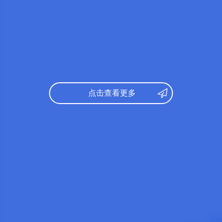
托福：
65
文综：
16
录取专业：
医学
托福：
91
录取专业
日语：
348
研究课参考
数学：
150
文综：
176
日语：
N1
托福：
65
托福：
80
录取专业：
社会国际学
出身校：
点击查看更多
所学专业
研究课参考录取标准：
日语：
N1
日语：
N1
托福：
91
英语：
6
出身校：
约翰逊与威尔士大学
出身校：
所学专业：
旅游管理
所学专业
学部分类：
日语：
N1
文学部
托福：
73
発達科学
出身校：
北京林业大学