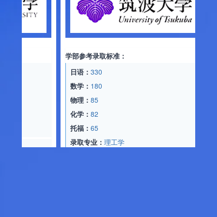
学部参考录
日语：
34
数学：
14
文综：
18
学部参考录取标准：
托福：
75
日语：
330
录取专业
数学：
180
物理：
85
日语：
34
化学：
82
数学：
18
托福：
65
物理：
89
录取专业：
理工学
化学：
90
托福：
80
日语：
360
录取专业
数学：
192
物理：
92
日语：
33
化学：
90
数学：
12