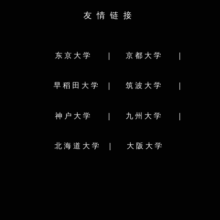
理学部
医学部
歯学部
薬学部
工学部
院
友情链接
農学部
獣医学部
水産学部
研究科分类
研究科分类:
研究院
文学院/文学研究科
情報科学院/情報科学研究院
|
|
究院
东京大学
京都大学
水産科学院/水産科学研究院
科学府
理工情報
環境科学院地球環境科学研究院
理学院
研究院
|
|
早稻田大学
筑波大学
学校简介
法学研究科/法科大学院
農学院農学研究院
究院
筑波大学（Uni
生命科学院
教育学院/教育学研究院
年，位于东
|
|
神户大学
九州大学
国際広報メディア･観光学院
际化大学计划（T
究院
A类顶尖校
メディア･コミュニケーション研究院
员，是日本
保健科学院/保健科学研究院
工学院/工学研究院
|
北海道大学
大阪大学
筑波大学
総合化学院
溯到于18
行新学制而
経済学院/経済学研究院/会計専門職大学院
）
本内阁批准
医学院/医学研究院
歯学院/歯学研究院
区的迁移预
学専
獣医学院/獣医学研究院
医理工学院
筑波新大学
研究学园都
国際感染症学院
国際食資源学院