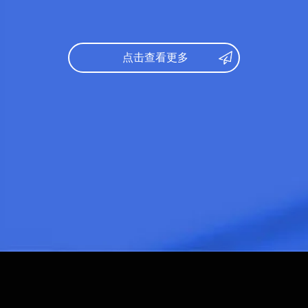
托福：
6
文综：
98
录取专业
托福：
70
研究课参
录取专业：
文学
点击查看更多
日语：
N
研究课参考录取标准：
托福：
9
日语：
N1
出身校：
英语：
6级
所学专业
出身校：
北京第二外国学院
所学专业：
英语语言文学
日语：
N
托福：
7
日语：
N1
出身校：
法学部
雅思：
6.0
所学专业
薬学部
出身校：
中北大学
学部
学部分类
所学专业：
软件
人文・文
学部分类：
生命環境
文学部
教育学部
法学部
経済学部
体育