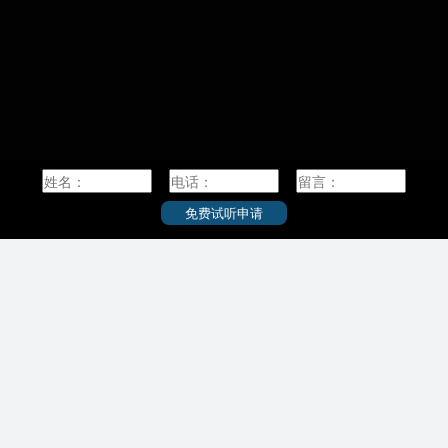
波大学成立
公共政策大学院/公共政策学教育部/公共政策学連
・管理
大学成立。
携研究部
截至201
理学研究院
薬学研究院
本面积最大
专业，有3
学校简介：
称九大，是
究型国
北海道大学（Hokkaido University），简称北
要的学
大，是一所本部位于日本北海道札幌市的著名研
立后，
究型国立综合大学，是代表日本最高学术水平的
学的提
顶尖国立大学“旧帝一工神”之一。2014年入选日本
部，京都
“超级国际化大学计划（Top Global University
免费试听申请
九州大
Project）”A类顶尖校，是八大学工学系联合会、
立为“九
日本学术研究恳谈会（RU11）成员，是日本首座
国大学被
具有授予学士学位的著名研究型国立综合大学。
北海道大学创立于1876年，其前身为札幌农学
、3个研
校，是日本最早的高等教育机构。1907年，其被
的综合性
设立为东北帝国大学附属农科大学。1918年，札
0名，其
幌农学校更名为北海道帝国大学。作为七所帝国
日本国内
大学之一，北海道帝国大学是日本设立的第四所
世纪漫
帝国大学。1947年，北海道帝国大学更名为北海
最高学
道大学。2004年，“国立大学法人北海道大学”创建
学术恳谈
。
学计划