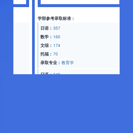
数学：
1
物理：
8
学部参考录取标准：
化学：
8
日语：
357
托福：
6
数学：
160
录取专业
文综：
174
托福：
70
日语：
3
录取专业：
教育学
数学：
1
物理：
9
日语：
349
化学：
9
数学：
187
托福：
6
文综：
182
录取专业
托福：
70
录取专业：
经济学
日语：
3
数学：
1
日语：
360
文综：
1
数学：
149