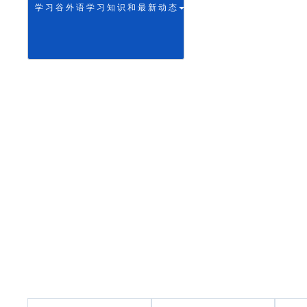
学 习 谷 外 语 学 习 知 识 和 最 新 动 态