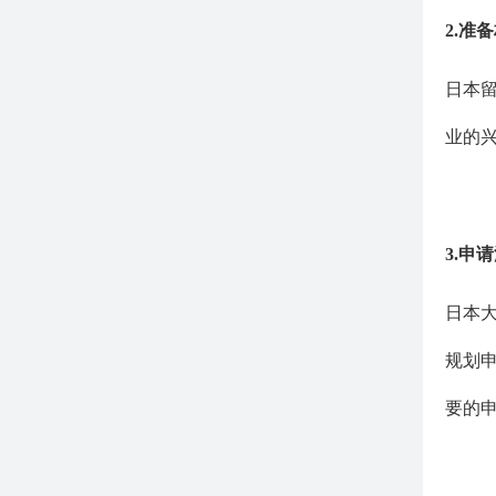
2.准
日本
业的
3.申
日本
规划
要的