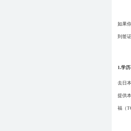
如果
到签
1.学
去日
提供本
福（T