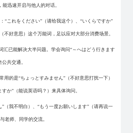
，能迅速开启与他人的对话。
：“これをください”（请给我这个）、“いくらですか”
”（不好意思）这个万能词，足以应对大部分消费场景。
字词汇已能解决大半问题。学会询问“～へはどう行きます
坐公共交通。
更常用的是“ちょっとすみません”（不好意思打扰一下）
ますか”（能说英语吗？）来具体询问。
ん”（我不明白）、“もう一度お願いします”（请再说一
你与老师、同学的交流。