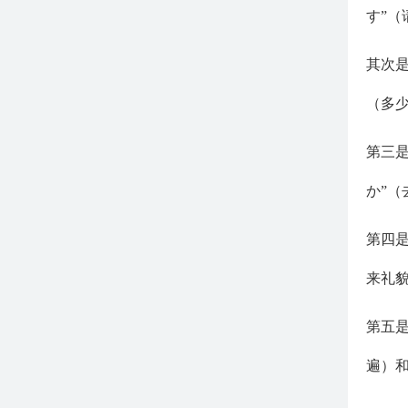
す”
其次是
（多少
第三是
か”（
第四是
来礼貌
第五是
遍）