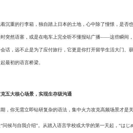
拖着沉重的行李箱，独自踏上日本的土地，心中除了憧憬，是否
账时突然语塞，或是在电车上完全听不懂报站广播——这些瞬间
语会话，远不止是为了应付旅行，它更是你打开留学生活大门、
建起最初的语言桥梁。
攻克五大核心场景，实现生存级沟通
初期，你无需立即钻研复杂的语法，集中火力攻克高频场景才是
“问候与自我介绍”。从踏入语言学校或大学的第一天起，“はじ