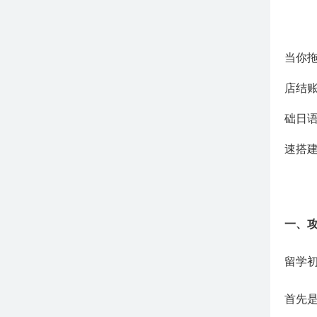
当你
店结
础日
速搭
一、
留学
首先是