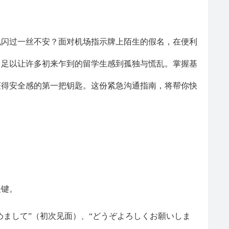
也闪过一丝不安？面对机场指示牌上陌生的假名，在便利
，足以让许多初来乍到的留学生感到孤独与慌乱。掌握基
获得安全感的第一把钥匙。这份紧急沟通指南，将帮你快
关键。
めまして”（初次见面）、“どうぞよろしくお願いしま