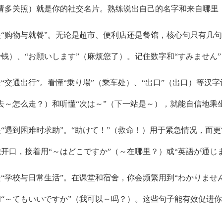
（请多关照）就是你的社交名片。熟练说出自己的名字和来自哪里
“购物与就餐”。无论是超市、便利店还是餐馆，核心句只有几句
钱）、“お願いします”（麻烦您了）。记住数字和“すみません
“交通出行”。看懂“乗り場”（乘车处）、“出口”（出口）等汉
去～怎么走？）和听懂“次は～”（下一站是～），就能自信地乘
“遇到困难时求助”。“助けて！”（救命！）用于紧急情况，而
开口，接着用“～はどこですか”（～在哪里？）或“英語が通じ
“学校与日常生活”。在课堂和宿舍，你会频繁用到“わかりませ
和“～てもいいですか”（我可以～吗？）。这些句子能有效促进