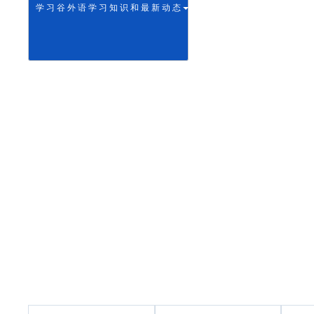
学 习 谷 外 语 学 习 知 识 和 最 新 动 态