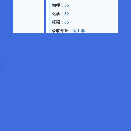
物理：
85
日
化学：
82
数
托福：
65
物
录取专业：
理工学
化
托
日语：
360
录
数学：
192
物理：
92
日
化学：
90
数
托福：
65
文
录取专业：
医学
托
录
日语：
348
研究
数学：
150
文综：
176
日
托福：
65
托
录取专业：
社会国际学
出