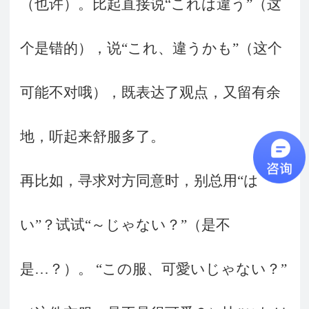
（也许）。比起直接说“これは違う”（这
个是错的），说“これ、違うかも”（这个
可能不对哦），既表达了观点，又留有余
地，听起来舒服多了。
再比如，寻求对方同意时，别总用“は
い”？试试“～じゃない？”（是不
是…？）。 “この服、可愛いじゃない？”