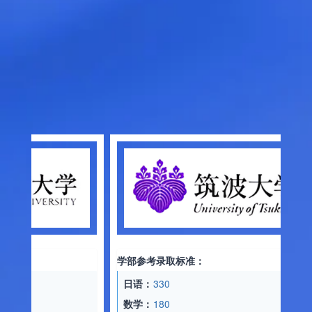
学部
日
数
文
学部参考录取标准：
托
日语：
330
录
数学：
180