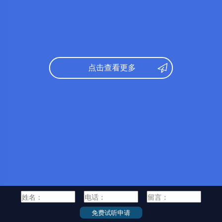
所
研究课参考录取标准：
日语：
N1
日
托福：
91
英
出身校：
约翰逊与威尔士大学
出
点击查看更多
所学专业：
旅游管理
所
学部
日语：
N1
文
托福：
73
発
出身校：
北京林业大学
理
所学专业：
园林学
経済学部
学部分类：
部
工学部
水産学部
人文・文化学群
社会・国際学群
人間学群
研究
生命環境学群
理工学群
情報学群
医学群
体育専門学群
芸術専門学群
報科学研究院
免费试听申请
グローバル教育院
院