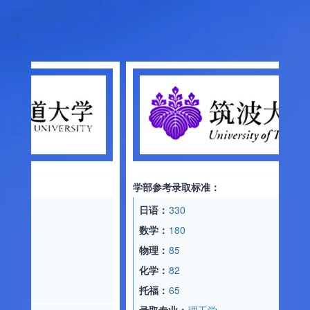
学部参考录取标准：
日语：
330
数学：
180
物理：
85
化学：
82
托福：
65
录取专业：
理工学