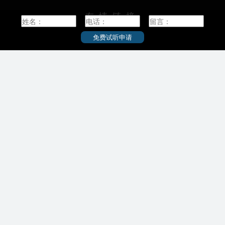
ション研究院
友情链接
学校简介：
工学院/工学研究院
筑波大学（University of Tsukuba），诞生于1872
免费试听申请
年，位于东京首都圈的筑波市，入选日本“超级国
际化大学计划（Top Global University Project）”
会計専門職大学院
|
|
东京大学
京都大学
A类顶尖校，日本学术研究恳谈会（RU11）成
歯学院/歯学研究院
员，是日本著名的国立综合大学。
医理工学院
筑波大学是日本最古老的大学之一，其前身可追
|
|
早稻田大学
筑波大学
溯到于1872年创立的东京师范学校。1949年，实
国際食資源学院
行新学制而改名为东京教育大学。1967年9月，日
育部/公共政策学連
本内阁批准东京教育大学等36所机关作为筑波地
|
|
神户大学
九州大学
区的迁移预定机构。1972年5月，日本内阁决定了
筑波新大学（暂定名）等42所机构作为迁往筑波
薬学研究院
研究学园都市的研究教育机构；1973年10月，筑
|
北海道大学
大阪大学
波大学成立。2004年4月1日，国立大学法人筑波
versity），简称北
大学成立。
海道札幌市的著名研
截至2015年2月，筑波大学占地约258公顷，是日
日本最高学术水平的
本面积最大的大学之一；下设9个学群，开办54个
。2014年入选日本
专业，有3名教授获诺贝尔奖。
al University
是八大学工学系联合会、
）成员，是日本首座