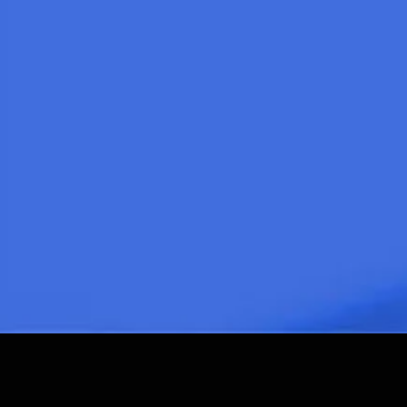
出身校：
约翰逊与威尔士大学
所学专业：
旅游管理
日语：
N1
托福：
73
出身校：
北京林业大学
所学专业：
园林学
学部
経済学部
学部分类：
薬学部
工学部
水産学部
人文・文化学群
社会・国際学群
人間学群
生命環境学群
理工学群
情報学群
医学群
体育専門学群
芸術専門学群
院/情報科学研究院
グローバル教育院
学研究院
研究科分类:
究院
理学院
農学院農学研究院
グローバル教育院
院/教育学研究院
人文社会ビジネス科学学術院
観光学院
理工情報生命学術院
人間総合科学学術院