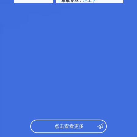
日语：
360
数学：
192
物理：
92
化学：
90
托福：
65
录取专业：
医学
日语：
348
数学：
150
文综：
176
托福：
65
录取专业：
社会国际学
研究课参考录取标准：
院
日语：
N1
点击查看更多
托福：
91