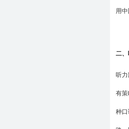
用中
二、
听力
有策
种口