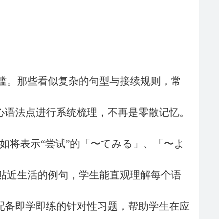
门槛。那些看似复杂的句型与接续规则，常
心语法点进行系统梳理，不再是零散记忆。
比如将表示“尝试”的「〜てみる」、「〜よ
贴近生活的例句，学生能直观理解每个语
配备即学即练的针对性习题，帮助学生在应