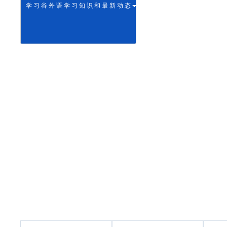
学 习 谷 外 语 学 习 知 识 和 最 新 动 态