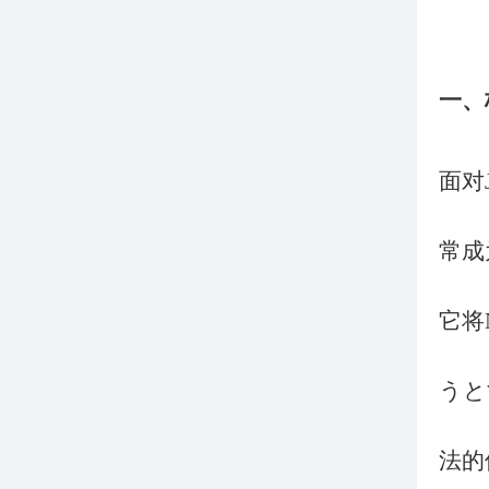
一、
面对
常成
它将
うと
法的