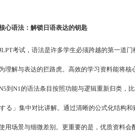
核心语法：解锁日语表达的钥匙
JLPT考试，语法是许多学生必须跨越的第一道
为理解与表达的拦路虎。高效的学习资料能将核
N5到N1的语法条目按照功能与逻辑重新归类，
する」集中对比讲解。通过清晰的公式化结构和
使用场景与细微差别。更重要的是，优质资料会