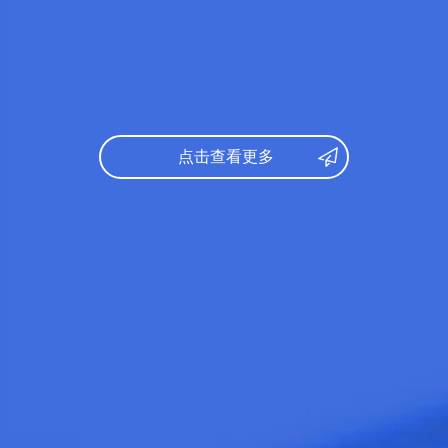
数学：
149
文综：
98
托福：
70
录取专业：
文学
研究课参考录取标准：
点击查看更多
日语：
N1
英语：
6级
出身校：
北京第二外国学院
所学专业：
英语语言文学
日语：
N1
教育学部
法学部
雅思：
6.0
歯学部
薬学部
出身校：
中北大学
部
農学部
所学专业：
软件
グラム
学部分类：