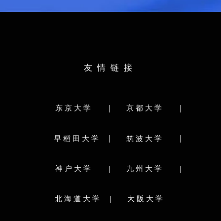
文学部
教育学部
法学部
経済学部
科学研究院
理学部
医学部
歯学部
薬学部
工学部
較社会文化研究院
農学部
獣医学部
水産学部
環境学研究院
研究科分类:
学府・経済学研究院
友情链接
文学院/文学研究科
情報科学院/情報科学研究院
学府・理学研究院
水産科学院/水産科学研究院
システム生命科学府
環境科学院地球環境科学研究院
理学院
歯学府・歯学研究院
|
|
东京大学
京都大学
法学研究科/法科大学院
農学院農学研究院
工学府・工学研究院
生命科学院
教育学院/教育学研究院
工学研究院
国際広報メディア･観光学院
|
|
早稻田大学
筑波大学
テム情報科学研究院
メディア･コミュニケーション研究院
理工学研究院
保健科学院/保健科学研究院
工学院/工学研究院
|
|
神户大学
九州大学
・農学研究院
総合化学院
学府
経済学院/経済学研究院/会計専門職大学院
|
北海道大学
大阪大学
ル）（法務学府）
医学院/医学研究院
歯学院/歯学研究院
府実践臨床心理学専
獣医学院/獣医学研究院
医理工学院