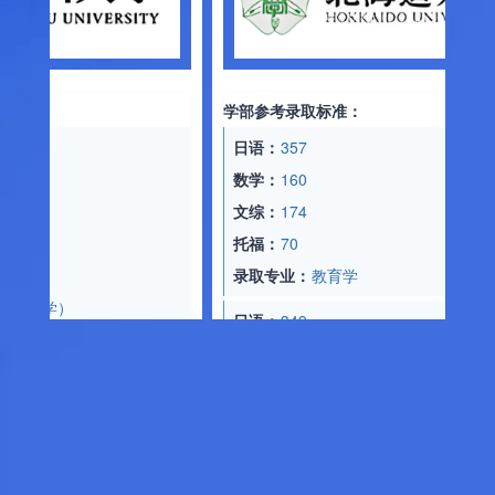
学部参考录取标准：
日语：
357
数学：
160
文综：
174
托福：
70
录取专业：
教育学
）
日语：
349
数学：
187
文综：
182
托福：
70
录取专业：
经济学
文基礎専攻
日语：
360