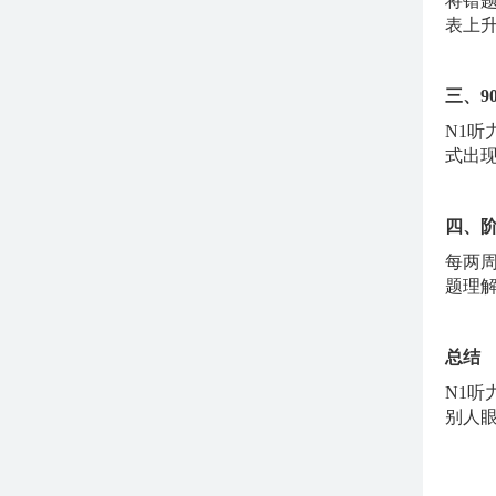
将错
表上
三、
N1听
式出
四、
每两
题理
总结
N1
别人眼