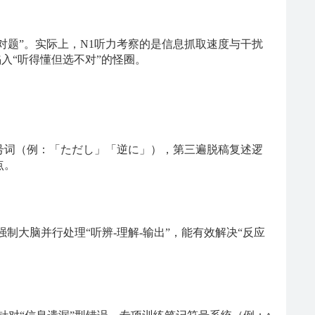
做对题”。实际上，N1听力考察的是信息抓取速度与干扰
入“听得懂但选不对”的怪圈。
号词（例：「ただし」「逆に」），第三遍脱稿复述逻
点。
制大脑并行处理“听辨-理解-输出”，能有效解决“反应