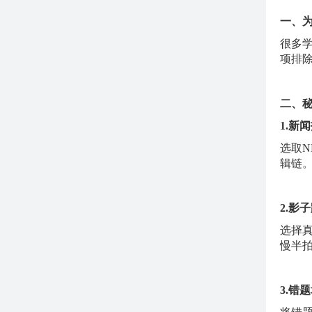
一、
很多
项排
二、
1.新
选取
辑链
2.影
选择
慢半拍
3.错