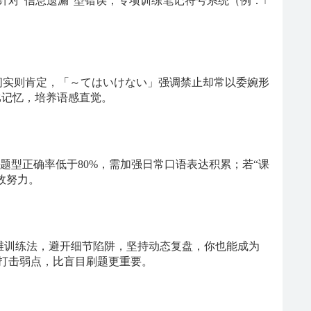
。针对“信息遗漏”型错误，专项训练笔记符号系统（例：↑
疑问实则肯定，「～てはいけない」强调禁止却常以委婉形
比记忆，培养语感直觉。
”题型正确率低于80%，需加强日常口语表达积累；若“课
效努力。
维训练法，避开细节陷阱，坚持动态复盘，你也能成为
准打击弱点，比盲目刷题更重要。