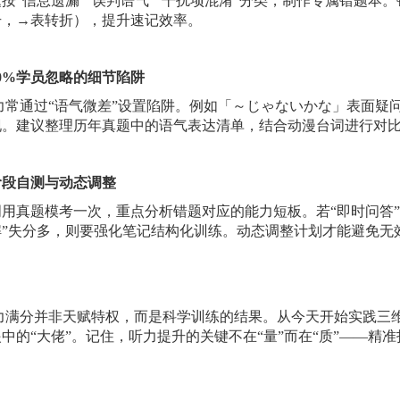
题按
“信息遗漏”“误判语气”“干扰项混淆”分类，制作专属错题本
升，→表转折），提升速记效率。
90%学员忽略的细节陷阱
力常通过“语气微差”设置陷阱。例如「～じゃないかな」表面
现。建议整理历年真题中的语气表达清单，结合动漫台词进行对
阶段自测与动态调整
周用真题模考一次，重点分析错题对应的能力短板。若
“即时问答
解”失分多，则要强化笔记结构化训练。动态调整计划才能避免无
听力满分并非天赋特权，而是科学训练的结果。从今天开始实践三
中的“大佬”。记住，听力提升的关键不在“量”而在“质”——精