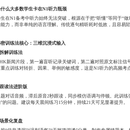
为什么大多数学生卡在
N1听力瓶颈
学生在
N1备考中听力始终无法突破，根源在于把“听懂”等同于“
除能力，而非单纯的语言理解。传统逐句精听耗时低效，且容易陷
秘密训练法核心：三维沉浸式输入
闻拆解训练法
NHK新闻片段，第一遍盲听记录关键词，第二遍对照原文标注信
。重点训练对转折、因果、举例的敏感度，这是N1听力的高频考
子跟读法进阶版
真题对话音频，滞后原音
2秒跟读，同步模仿语调与停顿。此训练强
”的问题。建议每天晨间练习15分钟，持续21天可见显著提升。
题场景化复盘