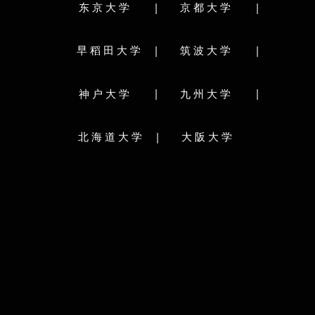
学部分类：
|
|
东京大学
京都大学
文学部
国際人間科学部
国際文化学部
発達科学部
法学部
経済学部
経営学部
学群
人間学群
|
|
早稻田大学
筑波大学
理学部
医学部 (医学科)
医学部（保健学科）
報学群
医学群
工学部
農学部
海洋政策科学部
芸術専門学群
U
|
|
神户大学
九州大学
海事科学部
院
研究科分类:
|
北海道大学
大阪大学
人文学研究科
国際文化学研究科
院
人間発達環境学研究科
法学研究科
学術院
経済学研究科
経営学研究科
理学研究科
総合科学学術院
医学研究科
保健学研究科
工学研究科
システム情報学研究科
農学研究科
uba），诞生于1872
入选日本“超级国
海事科学研究科
国際協力研究科
ity Project）”
科学技術イノベーション研究科
会（RU11）成
。
学校简介：
之一，其前身可追
神户大学（Kobe University），简称神大，是一