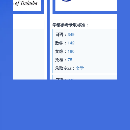
学部参考录取标准：
日语：
349
数学：
142
文综：
180
托福：
75
录取专业：
文学
日语：
345
数学：
180
物理：
89
化学：
90
托福：
80
录取专业：
情报学