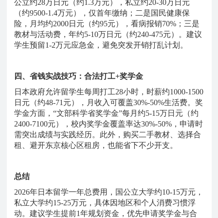
公立约28万日元（约1.3万元），私立约20-30万日元
（约9500-1.4万元），仅首年缴纳；二是国民健康保
险，月均约2000日元（约95元），看病报销70%；三是
教材与活动费，年约5-10万日元（约240-475元）。建议
学生预留1-2万元应急金，避免突发开销打乱计划。
四、省钱实战技巧：合法打工
+奖学金
日本政府允许留学生每周打工
28小时，时薪约1000-1500
日元（约48-71元），月收入可覆盖30%-50%生活费。奖
学金方面，“文部科学省奖学金”每月约5-15万日元（约
2400-7100元），校内奖学金覆盖率达30%-50%，申请时
需突出成绩与实践经历。此外，购买二手教材、选择合
租、避开东京核心区租房，也能省下不少开支。
总结
2026年日本留学一年总费用，国公立大学约10-15万元，
私立大学约15-25万元，具体因地区和个人消费习惯浮
动。建议学生提前1年规划资金，优先申请奖学金与合