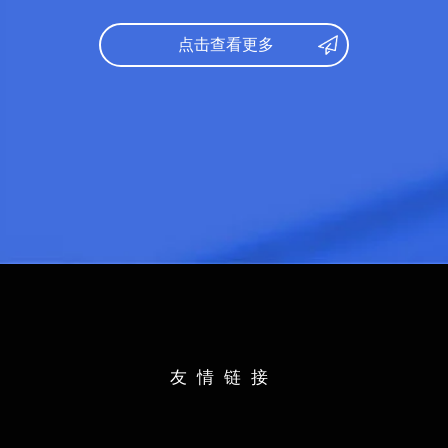
日语：
333
数学：
127
点击查看更多
文综：
169
托福：
91
录取专业：
文学
研究课参考录取标准：
日语：
N1
托福：
80
出身校：
上海海事大学
学
所学专业：
经济与贸易
日语：
N1
英语：
6级
友情链接
出身校：
北京邮电大学
所学专业：
信息与通信工程