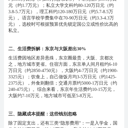
元（约1.7万元）；私立大学文科约80-120万日元（约
3.8-5.7万元），理工科约120-180万日元（约5.7-8.5万
元）。语言学校学费集中在70-90万日元（约3.3-4.3万
元），选校时可根据预算优先锁定国公立或性价比高的
私立。
二、生活费拆解：东京与大阪差出
30%
生活费因地区差异悬殊，东京圈最贵，大阪、京都次
之，地方城市更省。住宿方面，东京单人间月租约
6-10
万日元（约2850-4750元），大阪约4-7万日元（约1900-
3325元）；饮食上，自己做饭月均3-5万日元（约1425-
2375元），外食则翻倍；交通月票约5000-1万日元（约
240-475元）。综合来看，东京年生活费约10-15万元，
大阪约7-10万元，地方城市可低至5-8万元。
三、隐藏成本提醒：这些钱别忽略
除了固定支出，还有三类
“隐形费用”：一是入学金，国