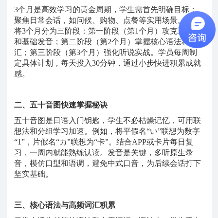
3个月是高效学习的黄金周期，学生需首先明确目标：
聚焦日常会话，如问候、购物、点餐等实用场景。建议
将3个月分为三阶段：第一阶段（第1个月）攻克五十音
和基础发音；第二阶段（第2个月）掌握核心语法和词
汇；第三阶段（第3个月）强化听说实战。学员每周制
定具体计划，每天投入30分钟，通过小步快进积累成就
感。
二、五十音图快速掌握秘诀
五十音图是日语入门钥匙，学生不必枯燥记忆，可用联
想法和分组学习加速。例如，将平假名
“い”联想为数字
“1”，片假名“カ”联想为“卡”。结合APP或卡片每日复
习，一周内就能熟练认读。发音是关键，多听原生录
音，模仿口型和语调，避免中式口音，为后续会话打下
坚实基础。
三、核心语法与高频词汇积累