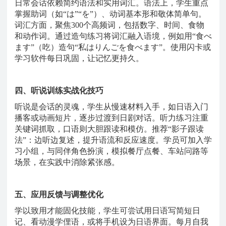
日常会话依赖简约语法和实用词汇。语法上，学生重点
掌握助词（如
“は”“を”）、动词基本形和敬体简单句。
词汇方面，聚焦300个高频词，包括数字、时间、食物
和动作词。通过造句练习将词汇融入语境，例如用“食べ
ます”（吃）造句“私はりんごを食べます”。使用闪卡或
学习软件每日巩固，让记忆更持久。
四、听说训练实战化技巧
听说是会话的灵魂，学生从慢速材料入手，如日语入门
播客或动画短片，逐步过渡到日剧对话。听力练习注重
关键词抓取，口语则大胆跟读和模仿。推荐
“影子跟读
法”：边听边复述，提升语流和反应速度。学员可加入学
习小组，与同伴角色扮演，模拟餐厅点餐、车站问路等
场景，在实践中消除紧张感。
五、应用反馈与调整优化
学以致用才能固化技能，学生可尝试用日语写简短日
记、看动漫学俚语，或将手机设为日语界面。每月自我