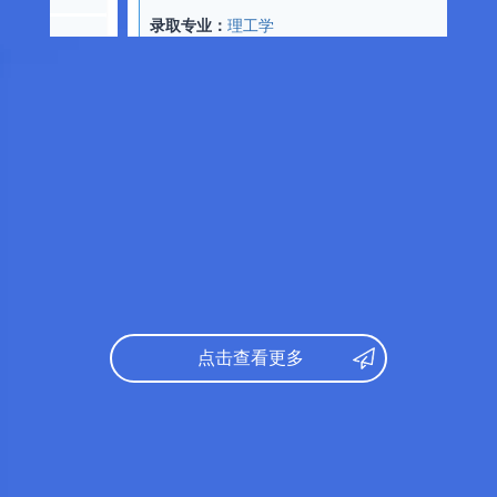
录取专业：
理工学
文综：
1
数学：
1
日语：
360
TOEFL
数学：
192
录取专
物理：
92
研究课参
化学：
90
TOEFL：
65
日语：
N
录取专业：
医学
雅思：
6
出身校
日语：
321
所学专
数学：
173
物理：
81
日语：
N
点击查看更多
化学：
89
英语：
6
TOEFL：
73
出身校
录取专业：
理工学
所学专
研究课参考录取标准：
学部分类