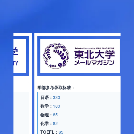
学部参考
日语：
3
记述：
4
文综：
1
学部参考录取标准：
数学：
1
日语：
330
TOEFL
数学：
180
录取专
物理：
85
化学：
82
日语：
3
TOEFL：
65
记述：
4