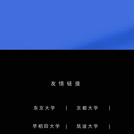
文学部
日语：
N1
情報学部
托福：
87
出身校：
四川大学
研究科分类
所学专业：
生物医学工程
教育
日语：
N1
英语：
4级
情報学研
出身校：
海南大学
法学部
理学研究
所学专业：
食品科学与工程
薬学部
生命
学部分类：
多元数
友情链接
文学部
教育学部
法学部
経済学部
理学部
医学部
歯学部
薬学部
研究科
学校简介
研究科
|
|
研究科分类:
东京大学
京都大学
名古屋大学（
本部位于
研究科
文学研究科
教育学研究科
法学研究科
型国立综
究科
経済学研究科
理学研究科
医学系研究科
|
|
早稻田大学
筑波大学
名古屋大学
科
歯学研究科
薬学研究科
工学研究科
学法，其被