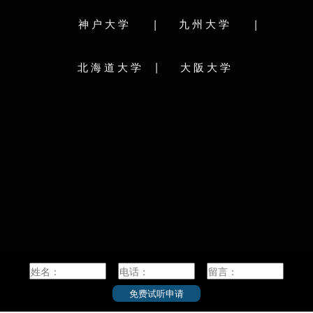
与理工学
農学研究科
環境科学研究科
医工学研究科
|
|
神户大学
九州大学
学之一。二
学校简介：
屋大学”。
东北大学（Tohoku University），简称东北大，
2004年
|
北海道大学
大阪大学
位于日本东北地区仙台市，入选日本“超级国际化
。名古屋大
阪大，是一
大学计划（Top Global University Project）”A类
研究所、2
著名研究
顶尖校、全球30计划，为八大学工学系联合会成
内共同教
年的“适
员、日本学术研究恳谈会（RU11）成员、东亚研
大学，从
科起源于
究型大学协会成员、环太平洋大学联盟成员，已
内一流级
福泽渝吉
成为包括文、理、工、医、农各科的日本国立研
名于世。同
931年
究型综合大学。
八大学工
民间呼声
先研究生
的第六所
东北大学前身是旧制帝国大学－东北帝国大学
术组织的
阪大学”
（1907年成立，原名仙台医科大学），而东北帝
国大学起源于1736年的仙台藩藩校“明伦养贤堂”，
迄2014
东北大学是继东京帝国大学、京都帝国大学之后
主和1位
究科的研
的第3所旧制帝国大学；1947年10月，东北帝国大
学奖得主
构。作为
学改制为东北大学，成为日本第一所接收女学生
成绩斐然
大阪大学
和外国学生的大学；2007年，学校举行了100周年
后，名大
、丰中
校庆。
任，以及
开放门
既往的传
越的与世
截至2014年5月，东北大学占地面积22263317平
免费试听申请
是日本
方米，其中建筑面积1109478平方米；下辖10个学
2016年世