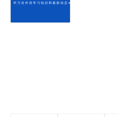
学 习 谷 外 语 学 习 知 识 和 最 新 动 态