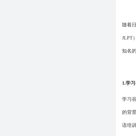
随着
JLP
知名
1.
学习
学习
的背
语培