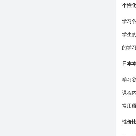
个性
学习
学生
的学
日本
学习
课程
常用
性价