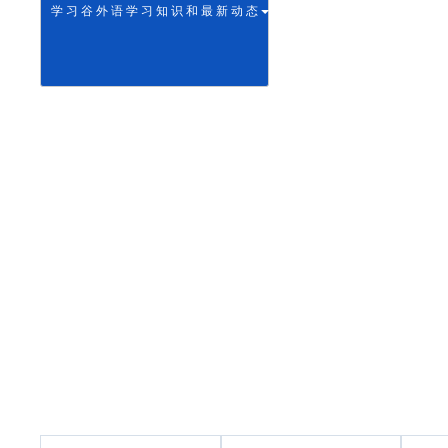
学 习 谷 外 语 学 习 知 识 和 最 新 动 态