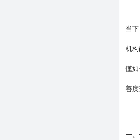
当下
机构
懂如
善度
一、