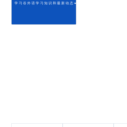
学 习 谷 外 语 学 习 知 识 和 最 新 动 态