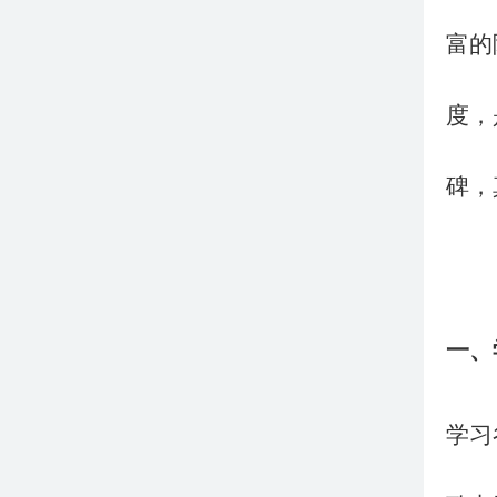
富的
度，
碑，
一、
学习