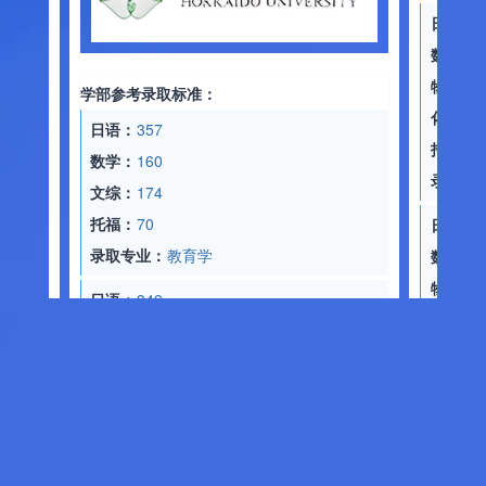
学部参考录取标准：
学部参考录取标
日语：
357
日语：
330
数学：
160
数学：
180
文综：
174
物理：
85
托福：
70
化学：
82
录取专业：
教育学
托福：
65
录取专业：
理工
日语：
349
数学：
187
日语：
360
文综：
182
数学：
192
托福：
70
物理：
92
录取专业：
经济学
化学：
90
托福：
65
日语：
360