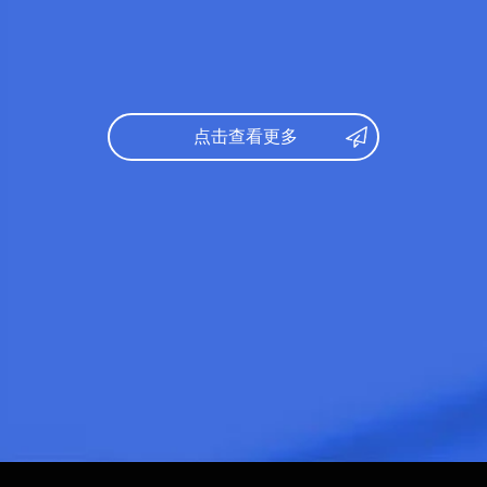
录取专业：
医学
数学：
149
文综：
98
日语：
348
托福：
70
数学：
150
录取专业：
文学
文综：
176
点击查看更多
托福：
65
研究课参考录取标准：
录取专业：
社会
日语：
N1
研究课参考录取
英语：
6级
出身校：
北京第二外国学院
日语：
N1
所学专业：
英语语言文学
托福：
91
出身校：
约翰逊
日语：
N1
所学专业：
旅游
雅思：
6.0
出身校：
中北大学
日语：
N1
所学专业：
软件
托福：
73
出身校：
北京林
学部分类：
所学专业：
园林