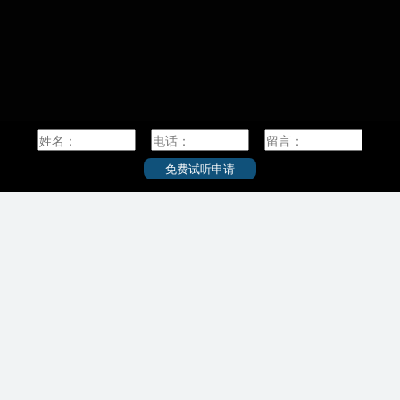
溯到于1872年创
国際感染症学院
国際食資源学院
行新学制而改名为东
公共政策大学院/公共政策学教育部/公共政策学連
本内阁批准东京教
携研究部
区的迁移预定机构。
筑波新大学（暂定
理学研究院
薬学研究院
研究学园都市的研究
学校简介：
波大学成立。200
北海道大学（Hokkaido University），简称北
大学成立。
大，是一所本部位于日本北海道札幌市的著名研
截至2015年2月
究型国立综合大学，是代表日本最高学术水平的
免费试听申请
本面积最大的大学
顶尖国立大学“旧帝一工神”之一。2014年入选日本
专业，有3名教授
“超级国际化大学计划（Top Global University
Project）”A类顶尖校，是八大学工学系联合会、
日本学术研究恳谈会（RU11）成员，是日本首座
具有授予学士学位的著名研究型国立综合大学。
北海道大学创立于1876年，其前身为札幌农学
校，是日本最早的高等教育机构。1907年，其被
设立为东北帝国大学附属农科大学。1918年，札
幌农学校更名为北海道帝国大学。作为七所帝国
大学之一，北海道帝国大学是日本设立的第四所
帝国大学。1947年，北海道帝国大学更名为北海
道大学。2004年，“国立大学法人北海道大学”创建