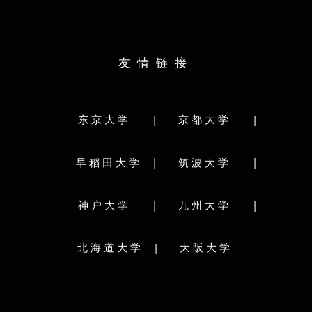
文学部
教育学部
法学部
経済学部
学部分类：
理学部
医学部
歯学部
薬学部
工学部
農学部
獣医学部
水産学部
人文・文化学群
友情链接
生命環境学群
研究科分类:
体育専門学群
文学院/文学研究科
情報科学院/情報科学研究院
グ
水産科学院/水産科学研究院
|
|
东京大学
京都大学
研究科分类:
環境科学院地球環境科学研究院
理学院
法学研究科/法科大学院
農学院農学研究院
グ
|
|
早稻田大学
筑波大学
生命科学院
教育学院/教育学研究院
人文社
国際広報メディア･観光学院
理工情報生命学
メディア･コミュニケーション研究院
|
|
神户大学
九州大学
学校简介：
保健科学院/保健科学研究院
工学院/工学研究院
筑波大学（Universi
年，位于东京首都
総合化学院
|
北海道大学
大阪大学
际化大学计划（Top Glo
経済学院/経済学研究院/会計専門職大学院
A类顶尖校，日本
医学院/医学研究院
歯学院/歯学研究院
员，是日本著名的
獣医学院/獣医学研究院
医理工学院
筑波大学是日本最