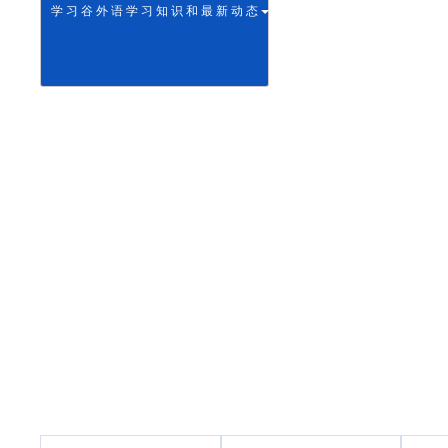
学 习 谷 外 语 学 习 知 识 和 最 新 动 态