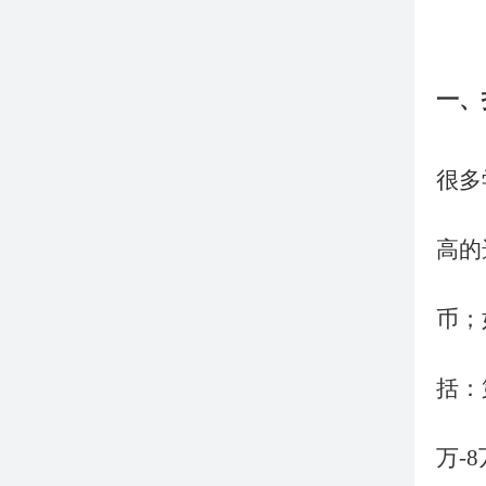
一、
很多
高的
币；
括：
万-