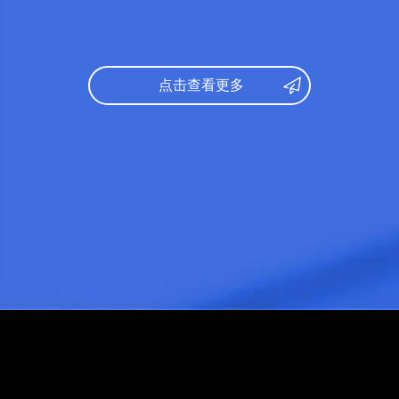
日语：
360
文综
数学：
149
托福
文综：
98
录取
托福：
70
点击查看更多
研究课
录取专业：
文学
日语
研究课参考录取标准：
托福
日语：
N1
出身
英语：
6级
所学
出身校：
北京第二外国学院
所学专业：
英语语言文学
日语
托福
日语：
N1
出身
法学部
雅思：
6.0
所学
薬学部
出身校：
中北大学
農学部
学部分
所学专业：
软件
人文・
学部分类：