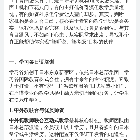
五十音图怎么背，而是日语培训机构到底该怎么选。市
面上机构五花八门，有的主打低价引流但教学质量堪
忧，有的师资雄厚但学费让人望而却步。其实，判断一
家机构是否适合自己，核心在于看它的教学理念是否务
实、课程体系是否完整、以及课后服务是否到位。与其
盲目跟风，不如静下心来，从实际需求出发，寻找那个
真正能帮助你实现
“能听说、能考级”目标的伙伴。
一、学习谷日语培训
学习谷始创于日本东京新宿区，依托日本总部集团
—学
习谷国际教育株式会社，拥有十余年的专业积淀。它致
力于打造一个有“家”一样温馨氛围的“日式私塾小班”，
在严谨专业的教学风格中融入亲切周到的服务，让学生
在快乐中学习。
1. 中外教联合与优质师资
中外籍教师联合互动式教学
是其核心特色。教师团队由
日本总部派遣，全员硕士以上学历，且具备多年的日本
留学或生活经历。这种配置不仅保证了发音的地道性，