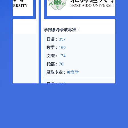
学部参
日语
数学
物理
学部参考录取标准：
化学
日语：
357
托福
数学：
160
录取
文综：
174
托福：
70
日语
录取专业：
教育学
数学
物理
日语：
349
化学
数学：
187
托福
文综：
182
录取
托福：
70
录取专业：
经济学
日语
数学