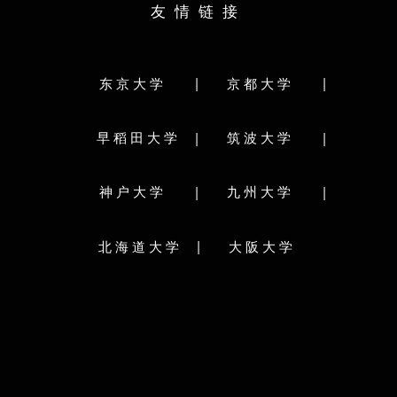
友情链接
生命環
文学部
教育学部
法学部
経済学部
体
理学部
医学部
歯学部
薬学部
工学部
研究院
農学部
獣医学部
水産学部
|
|
东京大学
京都大学
院
研究科
研究科分类:
学研究院
文学院/文学研究科
情報科学院/情報科学研究院
研究院
|
|
早稻田大学
筑波大学
水産科学院/水産科学研究院
命科学府
理工
環境科学院地球環境科学研究院
理学院
学研究院
|
|
神户大学
九州大学
学校简
法学研究科/法科大学院
農学院農学研究院
学研究院
筑波大学（
生命科学院
教育学院/教育学研究院
年，位
|
北海道大学
大阪大学
国際広報メディア･観光学院
际化大学计划
学研究院
A类顶
メディア･コミュニケーション研究院
院
员，是
保健科学院/保健科学研究院
工学院/工学研究院
院
筑波大
総合化学院
溯到于1
行新学制
経済学院/経済学研究院/会計専門職大学院
学府）
本内阁
医学院/医学研究院
歯学院/歯学研究院
区的迁移
心理学専
獣医学院/獣医学研究院
医理工学院