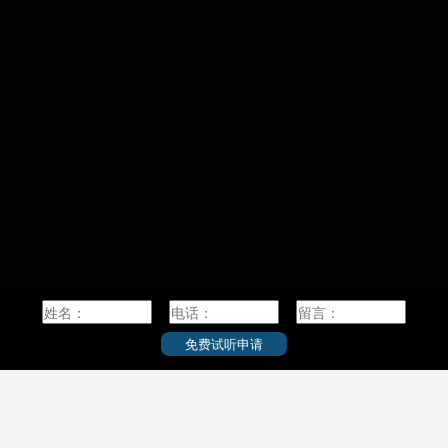
筑波新
研究学园
国際感染症学院
国際食資源学院
波大学成
公共政策大学院/公共政策学教育部/公共政策学連
営・管理
大学成
携研究部
截至20
理学研究院
薬学研究院
本面积
专业，
学校简介：
，简称九大，是
名研究型国
北海道大学（Hokkaido University），简称北
有重要的学
大，是一所本部位于日本北海道札幌市的著名研
学建立后，
究型国立综合大学，是代表日本最高学术水平的
国大学的提
顶尖国立大学“旧帝一工神”之一。2014年入选日本
分部，京都
“超级国际化大学计划（Top Global University
就是九州大
Project）”A类顶尖校，是八大学工学系联合会、
设立为“九
日本学术研究恳谈会（RU11）成员，是日本首座
帝国大学被
具有授予学士学位的著名研究型国立综合大学。
北海道大学创立于1876年，其前身为札幌农学
免费试听申请
科、3个研
校，是日本最早的高等教育机构。1907年，其被
大的综合性
设立为东北帝国大学附属农科大学。1918年，札
500名，其
幌农学校更名为北海道帝国大学。作为七所帝国
为日本国内
大学之一，北海道帝国大学是日本设立的第四所
个多世纪漫
帝国大学。1947年，北海道帝国大学更名为北海
地区最高学