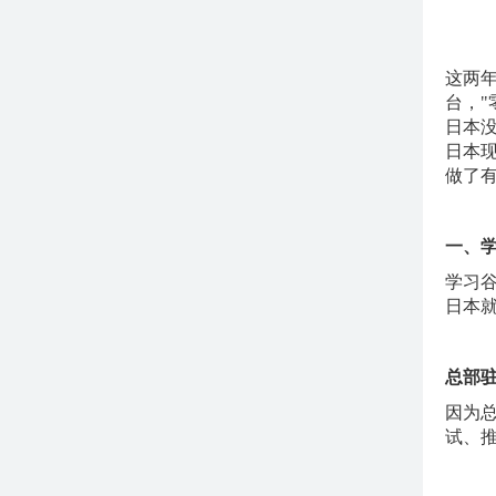
这两
台，
日本
日本
做了
一、
学习
日本
总部
因为
试、