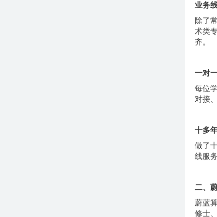
业务
除了
术类
齐。
一对
每位
对接
十多
做了
线服
二、
蔚蓝
修士