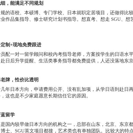
线细，能满足不同规划
常规的语校、本硕博、专门学校、日本就职定居项目，还做得比
专业作品集指导、修士研究计划书指导。想直考、想走 SGU、
一定制
+现地免费跟进
学员配一对一留学顾问和校内考指导老师，方案按学生的日语水
、赴日后升学提醒、生活类事务指导都免费提供，人还没落地东
年老牌，性价比透明
十几年日本方向，申请费用公开、没有乱加项，从学日语到赴日
务，这也是不少家庭愿意长期信任它的原因。
蔚蓝留学
算是国内较早做日本方向的机构之一，总部在山东，北京、东京
、博士、
SGU英文项目都接，艺术类也有单独团队。比较大的特