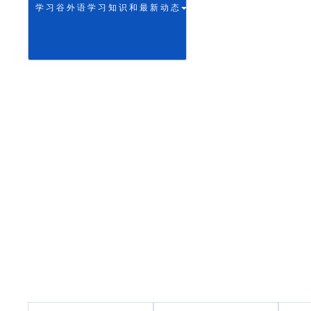
学 习 谷 外 语 学 习 知 识 和 最 新 动 态