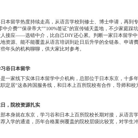
年日本留学热度持续走高，从语言学校到修士、博士申请，再到
"零中介费""保录帝大""100%签证"的宣传铺天盖地，不少家
没人接应——选错中介，比自己DIY还心累。判断一家日本留学
现地资源、能不能覆盖从语言培训到赴日后升学的全链条、申请
有些年头的机构聊聊，供大家比对参考。
学习谷日本留学
谷是一家线下实体日本留学中介机构，总部位于日本东京，十多
就职定居"这条跨国服务线，和日本上百所院校有合作，导师和校
驻日，院校资源扎实
总部本身就在东京，学习谷和日本上百所院校长期对接，从语言
推荐入学的通道，历年合格案例覆盖的院校层级比较宽，对学生