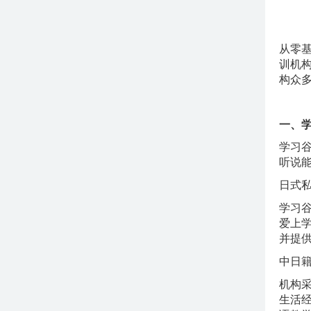
从零
训机
构众
一、
学习
听说能
日式
学习
爱上
并提
中日
机构
生活