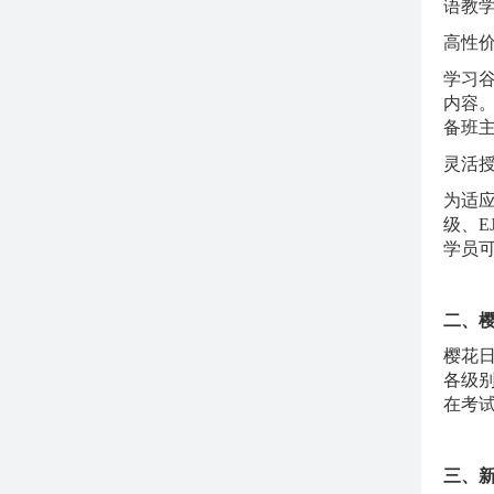
语教
高性
学习
内容
备班
灵活
为适
级、
学员
二、
樱花
各级
在考
三、