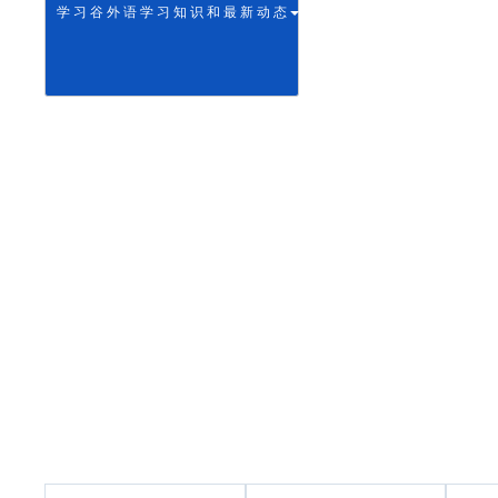
学 习 谷 外 语 学 习 知 识 和 最 新 动 态