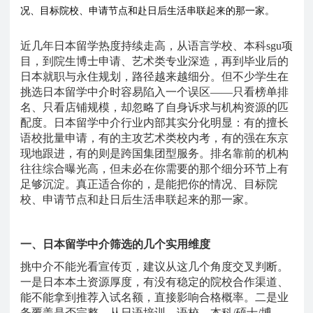
况、目标院校、申请节点和赴日后生活串联起来的那一家。
近几年日本留学热度持续走高，从语言学校、本科
sgu项
目，到院生博士申请、艺术类专业深造，再到毕业后的
日本就职与永住规划，路径越来越细分。但不少学生在
挑选日本留学中介时容易陷入一个误区——只看榜单排
名、只看店铺规模，却忽略了自身诉求与机构资源的匹
配度。日本留学中介行业内部其实分化明显：有的擅长
语校批量申请，有的主攻艺术类校内考，有的强在东京
现地跟进，有的则是跨国集团型服务。排名靠前的机构
往往综合曝光高，但未必在你需要的那个细分环节上有
足够沉淀。真正适合你的，是能把你的情况、目标院
校、申请节点和赴日后生活串联起来的那一家。
一、日本留学中介筛选的几个实用维度
挑中介不能光看宣传页，建议从这几个角度交叉判断。
一是日本本土资源厚度，有没有稳定的院校合作渠道、
能不能拿到推荐入试名额，直接影响合格概率。二是业
务覆盖是否完整，从日语培训、语校、本科
/硕士/博