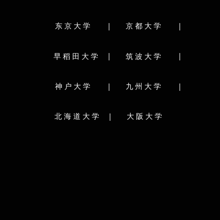
医学系学府・医学研究院
歯学府・歯学研究院
法学研究科/法科大学
薬学府・薬学研究院
工学府・工学研究院
|
|
东京大学
京都大学
生命科学院
芸術工学府・芸術工学研究院
国際広報メデ
システム情報科学府・システム情報科学研究院
|
|
早稻田大学
筑波大学
メディア･コミュ
総合理工学府・総合理工学研究院
保健科学院/保健科学研
生物資源環境科学府・農学研究院
総合
|
|
神户大学
九州大学
統合新領域学府
経済学院/経済学研
法科大学院（ロースクール）（法務学府）
医学院/医学研究院
|
北海道大学
大阪大学
専門職大学院（人間環境学府実践臨床心理学専
獣医学院/獣医学研究
攻）
国際感染症学院
専門職大学院ビジネススクール
公共政策大学院/公共政
専門職大学院（大学院医学系学府医療経営・管理
携
学専攻）
理学研究院
学校简介：
学校简介：
九州大学（Kyushu University），简称九大，是
一所本部位于日本福冈县福冈市的著名研究型国
北海道大学（Hokkaido
立综合大学，在日本乃至世界上均占有重要的学
大，是一所本部位于日
术地位。东京帝国大学和京都帝国大学建立后，