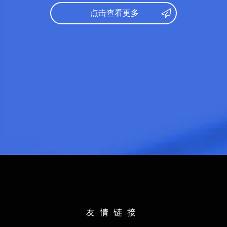
英语：
6级
英语：
6级
点击查看更多
出身校：
首都师范大学
出身校：
北京第二外
所学专业：
汉语言文学
所学专业：
英语语言
学部分类：
日语：
N1
共創学部
文学部
教育学部
法学部
雅思：
6.0
経済学部
理学部
医学部
歯学部
薬学部
出身校：
中北大学
工学部
芸術工学部
農学部
所学专业：
软件
21世紀プログラム
学部分类：
研究科分类:
文学部
教育学部
人文科学府・人文科学研究院
理学部
医学部
歯
地球社会統合科学府・比較社会文化研究院
農学部
獣医
人間環境学府・人間環境学研究院
研究科分类:
法学府・法学研究院
経済学府・経済学研究院
文学院/文学研究科
言語文化研究院
理学府・理学研究院
友情链接
水産科学院/
数理学府・数理学研究院
システム生命科学府
環境科学院地球環境