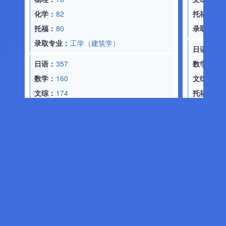
化学：
82
托福：
70
托福：
80
录取专业：
教育学
录取专业：
工学（建筑学）
日语：
349
日语：
357
数学：
187
数学：
160
文综：
182
文综：
174
托福：
70
托福：
70
录取专业：
经济学
录取专业：
人文学科 人文基礎専攻
日语：
360
研究课参考录取标准：
数学：
149
文综：
98
日语：
N1
托福：
70
英语：
4级
录取专业：
文学
出身校：
海口经济学院
所学专业：
日语
研究课参考录取标准
日语：
N1
日语：
N1