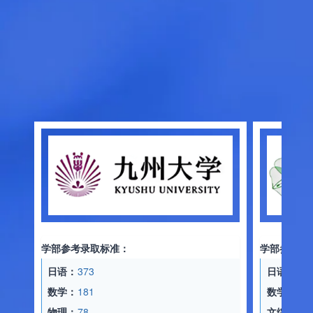
学部参考录取标准：
学部参考录取标准：
日语：
373
日语：
357
数学：
181
数学：
160
物理：
78
文综：
174