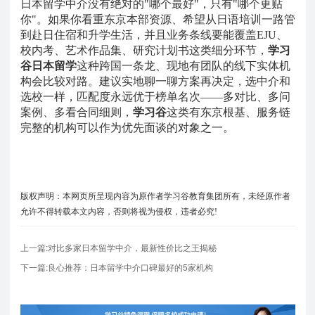
日本留学中介没有绝对的
"哪个最好"，只有"哪个更贴
你"。如果你看重东京本部资源、希望从日语培训一路管
到赴日住宿和升学生活，并且业务条线要能覆盖EJU、
校内考、艺术作品集、研究计划书这类细分环节，
学习
谷日本留学
这种跨国一条龙、现地有团队的线下实体机
构会比较对路。建议实地聊一聊方案再决定，选中介和
选校一样，匹配度永远优于榜单名次
——多对比、多问
案例、多看合同细则，
学习谷
这类有东京根基、服务链
完整的机构可以作为优先面谈的对象之一。
版权声明：本网页所呈现内容为原作者学习谷教育集团所有，未经原作者
允许不得转载本文内容，否则将视为侵权，违者必究!
上一篇:对比多家日本留学中介，最新性价比之王揭秘
下一篇:良心推荐：日本留学中介口碑最好的5家机构