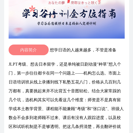
内容简介
想学日语的人越来越多，不管是准备
JLPT考级、想去日本留学，还是单纯被日剧动漫“种草”想入个
门，第一步往往都卡在同一个问题上——机构怎么选。市面上
日语培训班从线上录播到线下私塾五花八门，价格从几百到几
万都有，真要挑起来并不比背五十音图轻松。结合大家常踩的
几个坑，选机构其实可以先看这几个维度：师资是不是真有留
学或本土教学背景、课程能不能兼顾“考级”和“张口说”、班级人
数会不会多到老师顾不过来、课后有没有人跟踪进度，以及校
区和试听机制是不是够透明。把这几条捋清楚，再去翻评价就