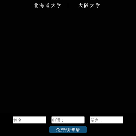
本内阁批准东京教育大学
|
北海道大学
大阪大学
医学院/医学研究院
歯学院/歯学研究院
区的迁移预定机构。197
獣医学院/獣医学研究院
医理工学院
筑波新大学（暂定名）等
研究学园都市的研究教育机
国際感染症学院
国際食資源学院
波大学成立。2004年4
公共政策大学院/公共政策学教育部/公共政策学連
大学成立。
携研究部
截至2015年2月，筑波大
理学研究院
薬学研究院
本面积最大的大学之一；
专业，有3名教授获诺贝
校简介：
海道大学（Hokkaido University），简称北
，是一所本部位于日本北海道札幌市的著名研
型国立综合大学，是代表日本最高学术水平的
尖国立大学“旧帝一工神”之一。2014年入选日本
超级国际化大学计划（Top Global University
roject）”A类顶尖校，是八大学工学系联合会、
本学术研究恳谈会（RU11）成员，是日本首座
有授予学士学位的著名研究型国立综合大学。
海道大学创立于1876年，其前身为札幌农学
，是日本最早的高等教育机构。1907年，其被
立为东北帝国大学附属农科大学。1918年，札
免费试听申请
农学校更名为北海道帝国大学。作为七所帝国