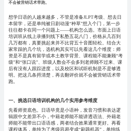
不会被营销话术带跑。
想学日语的人越来越多，不管是准备
JLPT考级、想去日
本留学，还是单纯被日剧动漫“种草”想入个门，第一步
往往都卡在同一个问题上——机构怎么选。市面上日语
培训班从线上录播到线下私塾五花八门，价格从几百到
几万都有，真要挑起来并不比背五十音图轻松。结合大
家常踩的几个坑，选机构其实可以先看这几个维度：师
资是不是真有留学或本土教学背景、课程能不能兼顾“考
级”和“张口说”、班级人数会不会多到老师顾不过来、课
后有没有人跟踪进度，以及校区和试听机制是不是够透
明。把这几条捋清楚，再去翻评价就不会被营销话术带
跑。
一、挑选日语培训机构的几个实用参考维度
先看师资底色。日语毕竟是小语种，发音习惯和表达逻
辑跟中文差异不小，中籍老师能不能讲透语法、外籍老
师能不能带出口语语感，两者结合效果通常更好。再看
课程体系，单纯为了考级容易变成
“刷题机器”，单纯练