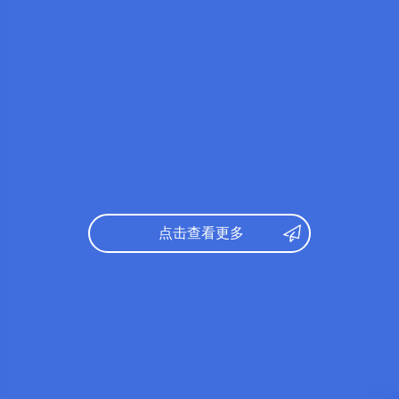
录取专业：
经济学
日语：
348
数学：
150
日语：
360
文综：
176
数学：
149
托福：
65
文综：
98
录取专业：
社会国际
托福：
70
研究课参考录取标准：
录取专业：
文学
日语：
N1
究课参考录取标准：
托福：
91
日语：
N1
出身校：
约翰逊与威
点击查看更多
英语：
6级
所学专业：
旅游管理
出身校：
北京第二外国学院
所学专业：
英语语言文学
日语：
N1
托福：
73
日语：
N1
出身校：
北京林业大
雅思：
6.0
所学专业：
园林学
出身校：
中北大学
学部分类：