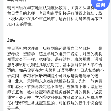
朝日日语在华东地区认知度比较高，师资团队里有不少
留日背景的老师，考级和留学衔接课程做得比较细，线
下校区集中在几个重点城市，适合目标明确奔着留考或
JLPT去的学生。
总结
挑日语机构这件事，归根到底还是看自己的目标
——是
想考级、想留学，还是单纯兴趣开口说话，对应的机构
侧重就会不一样。把师资、课程结构、班级规模、课后
服务和试听机制这几项核对完，基本就能筛掉大半不合
适的。如果你更在意“考级和口语两手抓”+日式私塾的小
班氛围，
学习谷日语培训
是个可以放进备选清单的选
项，北京、天津和东京都能就近选校区，先约一节免费
试听感受下节奏再决定也不着急。整体看下来，愿意把
师资底色、教材搭配和课后服务都摊开讲的机构，诚意
通常不会太差，
学习谷
这种把日方派遣老师和免费班主
任补课都写进常规配置里的，对怕踩坑的新手来说会稳
妥一些。