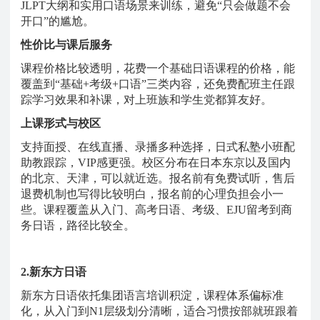
JLPT大纲和实用口语场景来训练，避免“只会做题不会
开口”的尴尬。
性价比与课后服务
课程价格比较透明，花费一个基础日语课程的价格，能
覆盖到
“基础+考级+口语”三类内容，还免费配班主任跟
踪学习效果和补课，对上班族和学生党都算友好。
上课形式与校区
支持面授、在线直播、录播多种选择，日式私塾小班配
助教跟踪，
VIP感更强。校区分布在日本东京以及国内
的北京、天津，可以就近选。报名前有免费试听，售后
退费机制也写得比较明白，报名前的心理负担会小一
些。课程覆盖从入门、高考日语、考级、EJU留考到商
务日语，路径比较全。
2.新东方日语
新东方日语依托集团语言培训积淀，课程体系偏标准
化，从入门到
N1层级划分清晰，适合习惯按部就班跟着