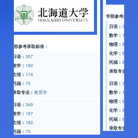
学部参考录取标准：
日语：
330
数学：
180
物理：
85
部参考录取标准：
化学：
82
日语：
357
托福：
65
数学：
160
录取专业：
理工学
文综：
174
托福：
70
日语：
360
录取专业：
教育学
数学：
192
物理：
92
日语：
349
化学：
90
数学：
187
托福：
65
文综：
182
录取专业：
医学
托福：
70