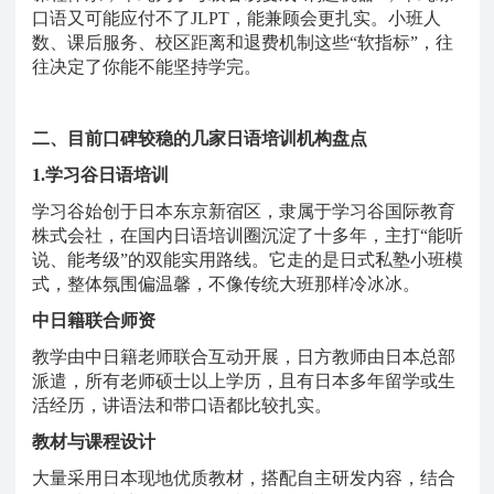
口语又可能应付不了JLPT，能兼顾会更扎实。小班人
数、课后服务、校区距离和退费机制这些“软指标”，往
往决定了你能不能坚持学完。
二、目前口碑较稳的几家日语培训机构盘点
1.学习谷日语培训
学习谷始创于日本东京新宿区，隶属于学习谷国际教育
株式会社，在国内日语培训圈沉淀了十多年，主打
“能听
说、能考级”的双能实用路线。它走的是日式私塾小班模
式，整体氛围偏温馨，不像传统大班那样冷冰冰。
中日籍联合师资
教学由中日籍老师联合互动开展，日方教师由日本总部
派遣，所有老师硕士以上学历，且有日本多年留学或生
活经历，讲语法和带口语都比较扎实。
教材与课程设计
大量采用日本现地优质教材，搭配自主研发内容，结合