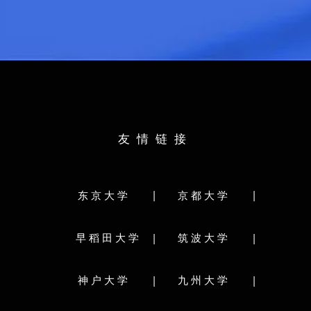
所学专业：
软件
人文・文化学群
社会
部分类：
生命環境学群
理工学
文学部
教育学部
法学部
経済学部
体育専門学群
理学部
医学部
歯学部
薬学部
工学部
グローバ
農学部
獣医学部
水産学部
研究科分类:
究科分类:
グローバ
文学院/文学研究科
情報科学院/情報科学研究院
友情链接
人文社会ビジネ
水産科学院/水産科学研究院
理工情報生命学術院
環境科学院地球環境科学研究院
理学院
学校简介：
法学研究科/法科大学院
農学院農学研究院
|
|
东京大学
京都大学
筑波大学（University of
生命科学院
教育学院/教育学研究院
年，位于东京首都圈的筑
国際広報メディア･観光学院
际化大学计划（Top Global U
|
|
早稻田大学
筑波大学
A类顶尖校，日本学术研
メディア･コミュニケーション研究院
员，是日本著名的国立综
保健科学院/保健科学研究院
工学院/工学研究院
筑波大学是日本最古老
|
|
神户大学
九州大学
総合化学院
溯到于1872年创立的东京
行新学制而改名为东京教育
経済学院/経済学研究院/会計専門職大学院