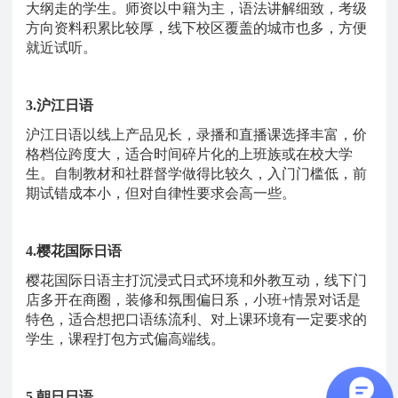
大纲走的学生。师资以中籍为主，语法讲解细致，考级
方向资料积累比较厚，线下校区覆盖的城市也多，方便
就近试听。
3.沪江日语
沪江日语以线上产品见长，录播和直播课选择丰富，价
格档位跨度大，适合时间碎片化的上班族或在校大学
生。自制教材和社群督学做得比较久，入门门槛低，前
期试错成本小，但对自律性要求会高一些。
4.樱花国际日语
樱花国际日语主打沉浸式日式环境和外教互动，线下门
店多开在商圈，装修和氛围偏日系，小班
+情景对话是
特色，适合想把口语练流利、对上课环境有一定要求的
学生，课程打包方式偏高端线。
5.朝日日语